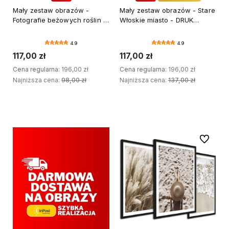
Mały zestaw obrazów -
Mały zestaw obrazów - Stare
Fotografie beżowych roślin -
Włoskie miasto - DRUK
DRUK PREMIUM
PREMIUM
4.9
4.9
117,00 zł
117,00 zł
Cena regularna:
196,00 zł
Cena regularna:
196,00 zł
Najniższa cena:
98,00 zł
Najniższa cena:
137,00 zł
DODAJ DO KOSZYKA
DODAJ DO KOSZYKA
Do ulubi