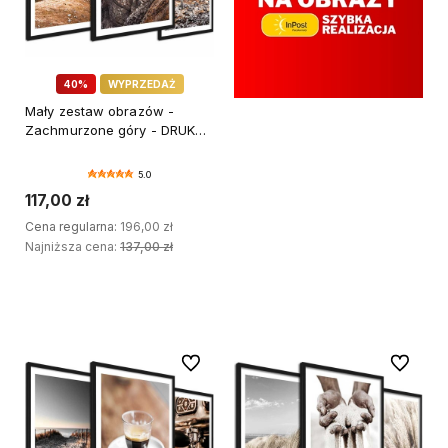
40%
WYPRZEDAŻ
Mały zestaw obrazów -
Zachmurzone góry - DRUK
BŁYSK
5.0
117,00 zł
Cena regularna:
196,00 zł
Najniższa cena:
137,00 zł
DODAJ DO KOSZYKA
Do ulubionych
Do ulubi