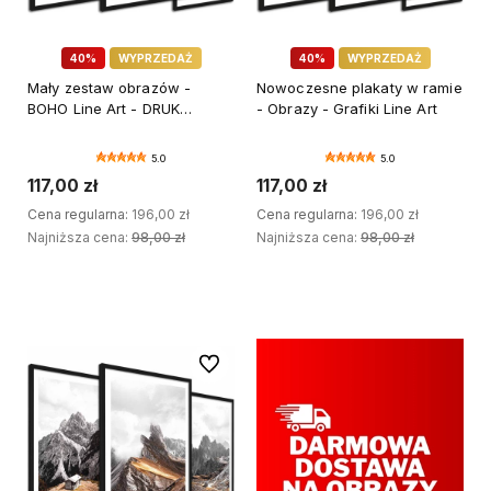
40%
WYPRZEDAŻ
40%
WYPRZEDAŻ
Mały zestaw obrazów -
Nowoczesne plakaty w ramie
BOHO Line Art - DRUK
- Obrazy - Grafiki Line Art
PREMIUM
5.0
5.0
117,00 zł
117,00 zł
Cena regularna:
196,00 zł
Cena regularna:
196,00 zł
Najniższa cena:
98,00 zł
Najniższa cena:
98,00 zł
DODAJ DO KOSZYKA
DODAJ DO KOSZYKA
Do ulubionych