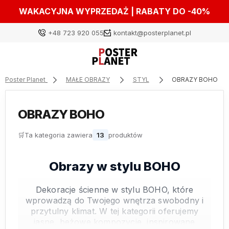
WAKACYJNA WYPRZEDAŻ | RABATY DO -40%
+48 723 920 055
kontakt@posterplanet.pl
Poster Planet
MAŁE OBRAZY
STYL
OBRAZY BOHO
Zaloguj się
OBRAZY BOHO
Załóż konto
🛒
Ta kategoria zawiera
13
produktów
Obrazy w stylu BOHO
Wybierz coś dla siebie z naszej aktualnej oferty lub
zaloguj się, aby przywrócić dodane produkty do listy
Dekoracje ścienne w stylu BOHO, które
z poprzedniej sesji.
wprowadzą do Twojego wnętrza swobodny i
przytulny klimat. W tej kategorii oferujemy
jasne, beżowe kompozycje, inspirowane