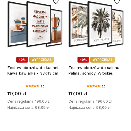
Do ulubionych
Do ulubi
40%
WYPRZEDAŻ
40%
WYPRZEDAŻ
Zestaw obrazów do kuchni -
Zestaw obrazów do salonu -
Kawa kawiarka - 33x43 cm
Palma, schody, Włoskie
miasto - 33x43 cm
5.0
5.0
117,00 zł
117,00 zł
Cena regularna:
196,00 zł
Cena regularna:
196,00 zł
Najniższa cena:
98,00 zł
Najniższa cena:
98,00 zł
DODAJ DO KOSZYKA
DODAJ DO KOSZYKA