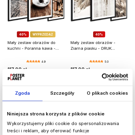
40%
WYPRZEDAŻ
40%
Mały zestaw obrazów do
Mały zestaw obrazów -
kuchni - Poranna kawa -
Ziarna piasku - DRUK
DRUK PREMIUM
PREMIUM
4.9
5.0
117,00 zł
117,00 zł
Cena regularna:
196,00 zł
Cena regularna:
196,00 zł
Najniższa cena:
98,00 zł
Najniższa cena:
98,00 zł
Zgoda
Szczegóły
O plikach cookies
DODAJ DO KOSZYKA
DODAJ DO KOSZYKA
Niniejsza strona korzysta z plików cookie
Do ulubionych
Do ulubi
Wykorzystujemy pliki cookie do spersonalizowania
treści i reklam, aby oferować funkcje