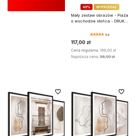
40%
WYPRZEDAŻ
Mały zestaw obrazów - Plaża
o wschodzie słońca - DRUK
PREMIUM
5.0
117,00 zł
Cena regularna:
196,00 zł
Najniższa cena:
98,00 zł
DODAJ DO KOSZYKA
Do ulubionych
Do ulubi