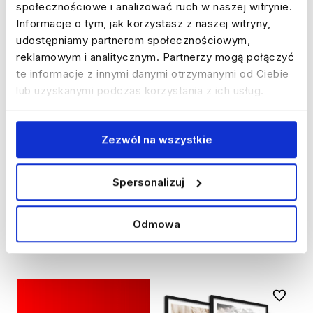
społecznościowe i analizować ruch w naszej witrynie.
Informacje o tym, jak korzystasz z naszej witryny,
udostępniamy partnerom społecznościowym,
reklamowym i analitycznym. Partnerzy mogą połączyć
te informacje z innymi danymi otrzymanymi od Ciebie
lub uzyskanymi podczas korzystania z ich usług.
40%
WYPRZEDAŻ
40%
WYPRZEDAŻ
Mały zestaw obrazów - Boho
Mały zestaw obrazów -
beżowe kamienie- DRUK
Alejka z cyprysami - DRUK
Zezwól na wszystkie
BŁYSK
PREMIUM
5.0
4.9
Spersonalizuj
117,00 zł
117,00 zł
Cena regularna:
196,00 zł
Cena regularna:
196,00 zł
Najniższa cena:
98,00 zł
Najniższa cena:
137,00 zł
Odmowa
DODAJ DO KOSZYKA
DODAJ DO KOSZYKA
Do ulubi