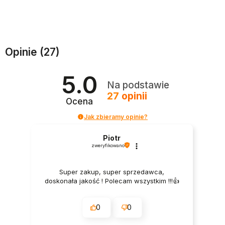
DODAJ DO KOSZYKA
DODAJ DO KOSZYKA
Opinie
(27)
5.0
Na podstawie
27
opinii
Ocena
Jak zbieramy opinie?
Piotr
zweryfikowano
Super zakup, super sprzedawca,
doskonała jakość ! Polecam wszystkim !!!👍️
0
0