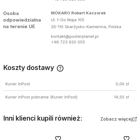
Osoba
MOKARO Robert Kaczorek
odpowiedzialna
Ul. 1-Go Maja 105
na terenie UE
26-110 Skarżysko-Kamienna, Polska
kontakt@posterplanet.pl
+48 723 920 055
Koszty dostawy
Wybierz odpowiednią dla siebie formę dostawy
Kurier InPost
0,00 zł
Kurier InPost pobranie
(Kurier InPost)
14,50 zł
Inni klienci kupili również:
Zobacz więcej
Do ulubionych
Do ulubi