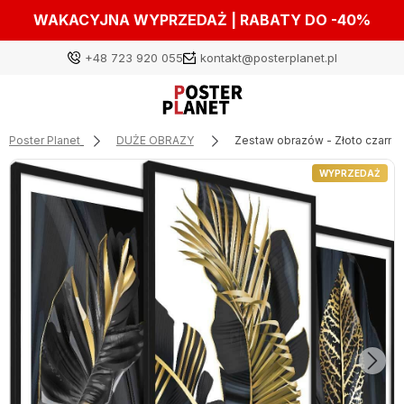
WAKACYJNA WYPRZEDAŻ | RABATY DO -40%
+48 723 920 055
kontakt@posterplanet.pl
Poster Planet
DUŻE OBRAZY
Zestaw obrazów - Złoto czarne 
Zaloguj się
WYPRZEDAŻ
Załóż konto
Wybierz coś dla siebie z naszej aktualnej oferty lub
zaloguj się, aby przywrócić dodane produkty do listy
z poprzedniej sesji.