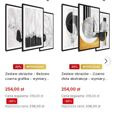
20%
WYPRZEDAŻ
20%
WYPRZEDAŻ
Zestaw obrazów - Beżowo
Zestaw obrazów - Czarno
czarna grafika - wymiary
złota abstrakcja - wymiary
45x65 cm
45x65 cm
254,00 zł
254,00 zł
Cena regularna:
318,00 zł
Cena regularna:
318,00 zł
-20%
-20%
Najniższa cena:
238,00 zł
Najniższa cena:
238,00 zł