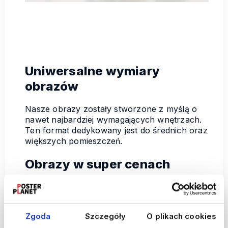
Uniwersalne wymiary
obrazów
Nasze obrazy zostały stworzone z myślą o
nawet najbardziej wymagających wnętrzach.
Ten format dedykowany jest do średnich oraz
większych pomieszczeń.
Obrazy w super cenach
Przekonaj się jak
małym kosztem
można
odmienić swoje mieszkanie. Odkryj razem z
nami najnowsze dekoracyjne trendy i daj się
Zgoda
Szczegóły
O plikach cookies
zainspirować do zmiany.