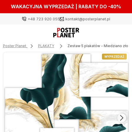
WAKACYJNA WYPRZEDAŻ | RABATY DO -40%
+48 723 920 055
kontakt@posterplanet.pl
Poster Planet
PLAKATY
Zestaw 5 plakatów - Miedziano złoto
Zaloguj się
WYPRZEDAŻ
Załóż konto
Wybierz coś dla siebie z naszej aktualnej oferty lub
zaloguj się, aby przywrócić dodane produkty do listy
z poprzedniej sesji.