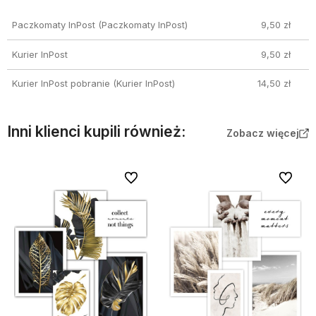
Wybierz odpowiednią dla siebie formę dostawy
Paczkomaty InPost
(Paczkomaty InPost)
9,50 zł
Kurier InPost
9,50 zł
Kurier InPost pobranie
(Kurier InPost)
14,50 zł
Inni klienci kupili również:
Zobacz więcej
Do ulubionych
Do ulubi