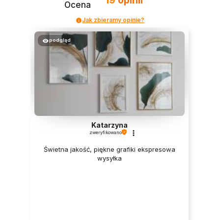
19
opinii
Ocena
Jak zbieramy opinie?
podgląd
Katarzyna
zweryfikowano
Świetna jakość, piękne grafiki ekspresowa
wysyłka