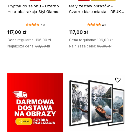
Tryptyk do salonu - Czarno
Mały zestaw obrazów -
złota abstrakcja Styl Glamour
Czarno białe miasta - DRUK
- format 30x40 cm
BŁYSK
5.0
4.9
117,00 zł
117,00 zł
Cena regularna:
196,00 zł
Cena regularna:
196,00 zł
Najniższa cena:
98,00 zł
Najniższa cena:
98,00 zł
DODAJ DO KOSZYKA
DODAJ DO KOSZYKA
Do ulubi