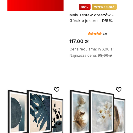
40%
WYPRZEDAŻ
Mały zestaw obrazów -
Górskie jezioro - DRUK
PREMIUM
4.9
117,00 zł
Cena regularna:
196,00 zł
Najniższa cena:
98,00 zł
DODAJ DO KOSZYKA
Do ulubionych
Do ulubi