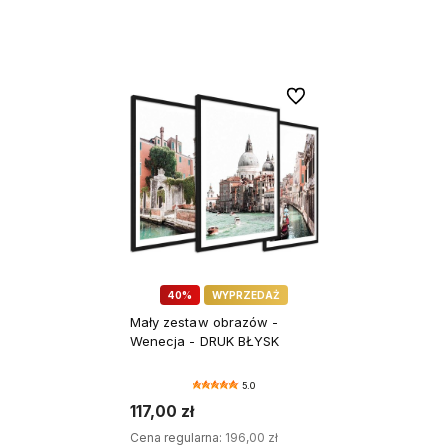
DODAJ DO KOSZYKA
DODAJ DO KOSZYKA
Do ulubionych
40%
WYPRZEDAŻ
Mały zestaw obrazów -
Wenecja - DRUK BŁYSK
5.0
117,00 zł
Cena regularna:
196,00 zł