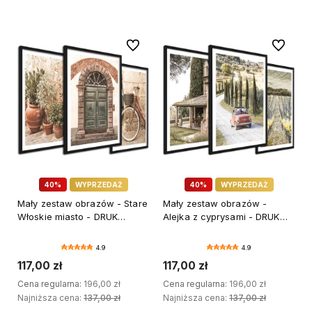
Do ulubionych
Do ulubi
40%
WYPRZEDAŻ
40%
WYPRZEDAŻ
Mały zestaw obrazów - Stare
Mały zestaw obrazów -
Włoskie miasto - DRUK
Alejka z cyprysami - DRUK
PREMIUM
PREMIUM
4.9
4.9
117,00 zł
117,00 zł
Cena regularna:
196,00 zł
Cena regularna:
196,00 zł
Najniższa cena:
137,00 zł
Najniższa cena:
137,00 zł