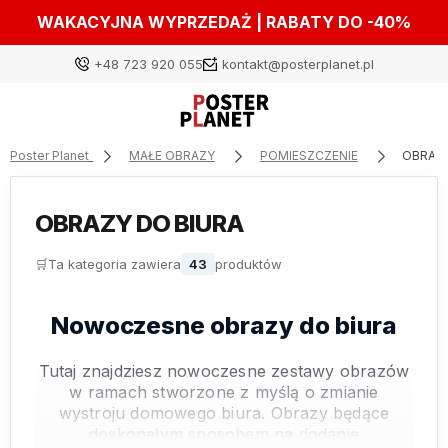
WAKACYJNA WYPRZEDAŻ | RABATY DO -40%
+48 723 920 055
kontakt@posterplanet.pl
Poster Planet
MAŁE OBRAZY
POMIESZCZENIE
OBRAZY
Zaloguj się
OBRAZY DO BIURA
Załóż konto
🛒
Ta kategoria zawiera
43
produktów
Nowoczesne obrazy do biura
Wybierz coś dla siebie z naszej aktualnej oferty lub
zaloguj się, aby przywrócić dodane produkty do listy
Tutaj znajdziesz nowoczesne zestawy obrazów
z poprzedniej sesji.
w ramach stworzone z myślą o zmianie
wystroju domowego biura. Obrazy będące
doskonałym sposobem na dodanie