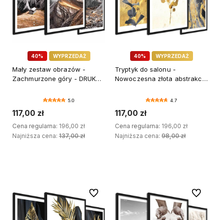
40%
WYPRZEDAŻ
40%
WYPRZEDAŻ
Mały zestaw obrazów -
Tryptyk do salonu -
Zachmurzone góry - DRUK
Nowoczesna złota abstrakcja
BŁYSK
- format 30x40 cm
5.0
4.7
117,00 zł
117,00 zł
Cena regularna:
196,00 zł
Cena regularna:
196,00 zł
Najniższa cena:
137,00 zł
Najniższa cena:
98,00 zł
DODAJ DO KOSZYKA
DODAJ DO KOSZYKA
Do ulubionych
Do ulubi