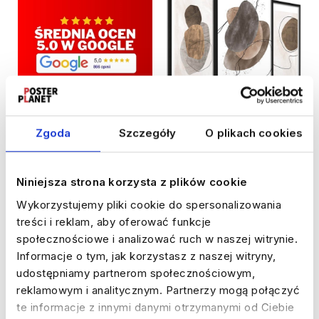
40%
WYPRZEDAŻ
Zgoda
Szczegóły
O plikach cookies
Mały zestaw obrazów - Boho
beżowe kamienie- DRUK
BŁYSK
Niniejsza strona korzysta z plików cookie
5.0
Wykorzystujemy pliki cookie do spersonalizowania
117,00 zł
treści i reklam, aby oferować funkcje
Cena regularna:
196,00 zł
społecznościowe i analizować ruch w naszej witrynie.
Najniższa cena:
98,00 zł
Informacje o tym, jak korzystasz z naszej witryny,
udostępniamy partnerom społecznościowym,
DODAJ DO KOSZYKA
reklamowym i analitycznym. Partnerzy mogą połączyć
te informacje z innymi danymi otrzymanymi od Ciebie