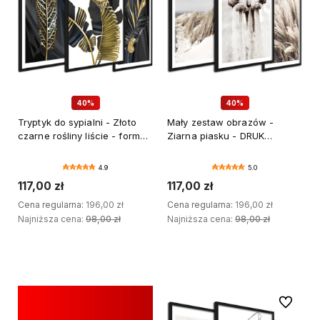
40%
40%
Tryptyk do sypialni - Złoto
Mały zestaw obrazów -
czarne rośliny liście - format
Ziarna piasku - DRUK
30x40 cm
PREMIUM
4.9
5.0
117,00 zł
117,00 zł
Cena regularna:
196,00 zł
Cena regularna:
196,00 zł
Najniższa cena:
98,00 zł
Najniższa cena:
98,00 zł
DODAJ DO KOSZYKA
DODAJ DO KOSZYKA
Do ulubi