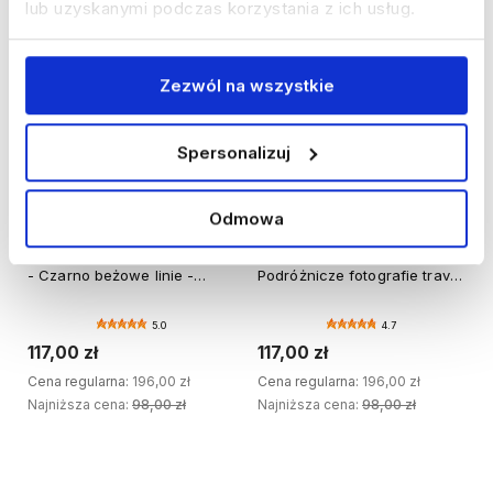
Do ulubionych
Do ulubi
lub uzyskanymi podczas korzystania z ich usług.
Zezwól na wszystkie
Spersonalizuj
Odmowa
40%
WYPRZEDAŻ
40%
WYPRZEDAŻ
Nowoczesne plakaty w ramie
Mały zestaw obrazów -
- Czarno beżowe linie -
Podróżnicze fotografie travel
DRUK BŁYSK
- DRUK PREMIUM
5.0
4.7
117,00 zł
117,00 zł
Cena regularna:
196,00 zł
Cena regularna:
196,00 zł
Najniższa cena:
98,00 zł
Najniższa cena:
98,00 zł
DODAJ DO KOSZYKA
DODAJ DO KOSZYKA