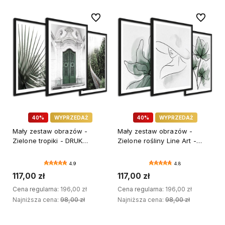
Do ulubionych
Do ulubi
40%
WYPRZEDAŻ
40%
WYPRZEDAŻ
Mały zestaw obrazów -
Mały zestaw obrazów -
Zielone tropiki - DRUK
Zielone rośliny Line Art -
PREMIUM
DRUK PREMIUM
4.9
4.8
117,00 zł
117,00 zł
Cena regularna:
196,00 zł
Cena regularna:
196,00 zł
Najniższa cena:
98,00 zł
Najniższa cena:
98,00 zł
DODAJ DO KOSZYKA
DODAJ DO KOSZYKA