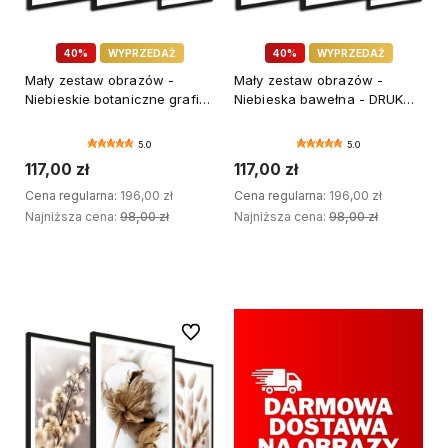
40%
WYPRZEDAŻ
40%
WYPRZEDAŻ
Mały zestaw obrazów -
Mały zestaw obrazów -
Niebieskie botaniczne grafiki
Niebieska bawełna - DRUK
- DRUK BŁYSK
BŁYSK
5.0
5.0
117,00 zł
117,00 zł
Cena regularna:
196,00 zł
Cena regularna:
196,00 zł
Najniższa cena:
98,00 zł
Najniższa cena:
98,00 zł
DODAJ DO KOSZYKA
DODAJ DO KOSZYKA
Do ulubionych