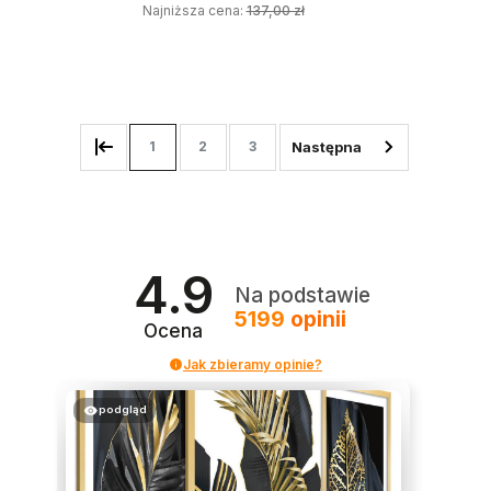
Najniższa cena:
137,00 zł
DODAJ DO KOSZYKA
1
2
3
4.9
Na podstawie
5199
opinii
Ocena
Jak zbieramy opinie?
podgląd