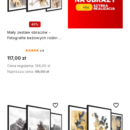
40%
Mały zestaw obrazów -
Fotografie beżowych roślin -
DRUK PREMIUM
4.9
117,00 zł
Cena regularna:
196,00 zł
Najniższa cena:
98,00 zł
DODAJ DO KOSZYKA
Do ulubionych
Do ulubi