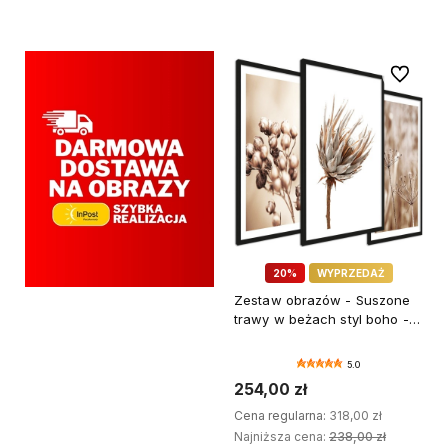
DODAJ DO KOSZYKA
DODAJ DO KOSZYKA
Do ulubi
20%
WYPRZEDAŻ
Zestaw obrazów - Suszone
trawy w beżach styl boho -
wymiary 45x65 cm
5.0
254,00 zł
Cena regularna:
318,00 zł
Najniższa cena:
238,00 zł