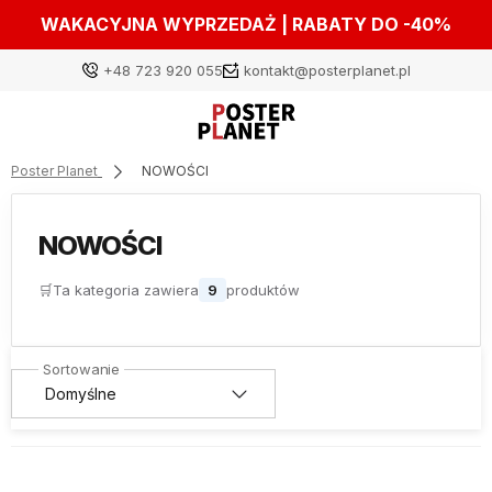
WAKACYJNA WYPRZEDAŻ | RABATY DO -40%
+48 723 920 055
kontakt@posterplanet.pl
Poster Planet
NOWOŚCI
Zaloguj się
NOWOŚCI
Załóż konto
🛒
Ta kategoria zawiera
9
produktów
Wybierz coś dla siebie z naszej aktualnej oferty lub
zaloguj się, aby przywrócić dodane produkty do listy
z poprzedniej sesji.