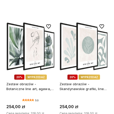
DODAJ DO KOSZYKA
Do ulubionych
Do ulubi
20%
WYPRZEDAŻ
20%
WYPRZEDAŻ
Zestaw obrazów -
Zestaw obrazów -
Botaniczne line art, agawa,
Skandynawskie grafiki, line
eukaliptus - wymiary 45x65
art - wymiary 45x65 cm
cm
5.0
254,00 zł
254,00 zł
Cena regularna:
318,00 zł
Cena regularna:
318,00 zł