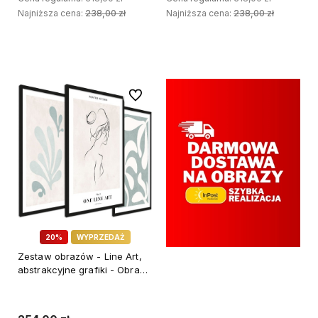
Najniższa cena:
238,00 zł
Najniższa cena:
238,00 zł
DODAJ DO KOSZYKA
DODAJ DO KOSZYKA
Do ulubionych
20%
WYPRZEDAŻ
Zestaw obrazów - Line Art,
abstrakcyjne grafiki - Obrazy
do salonu 45x65 cm