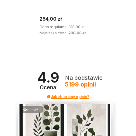
wymiary 45x65 cm
254,00 zł
Cena regularna:
318,00 zł
Najniższa cena:
238,00 zł
DODAJ DO KOSZYKA
4.9
Na podstawie
5199
opinii
Ocena
Jak zbieramy opinie?
podgląd