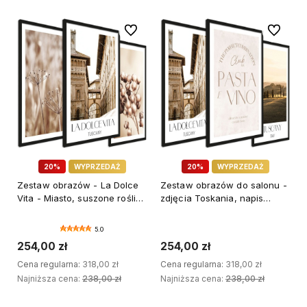
Do ulubionych
Do ulubi
20%
WYPRZEDAŻ
20%
WYPRZEDAŻ
Zestaw obrazów - La Dolce
Zestaw obrazów do salonu -
Vita - Miasto, suszone rośliny
zdjęcia Toskania, napis
boho - wymiary 45x65 cm
Pasta e Vino - wymiary
45x65 cm
5.0
254,00 zł
254,00 zł
Cena regularna:
318,00 zł
Cena regularna:
318,00 zł
Najniższa cena:
238,00 zł
Najniższa cena:
238,00 zł