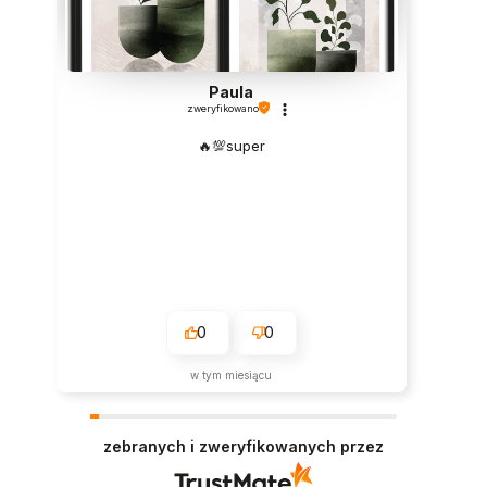
Paula
zweryfikowano
🔥💯super
0
0
w tym miesiącu
zebranych i zweryfikowanych przez