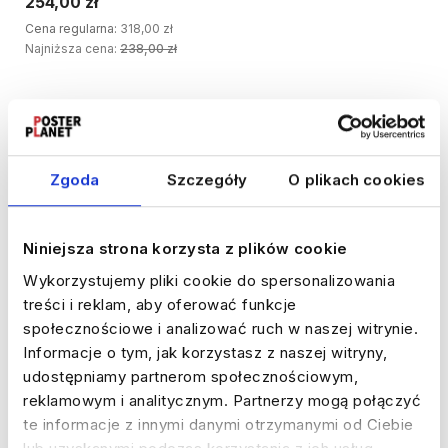
254,00 zł
Cena regularna:
318,00 zł
Najniższa cena:
238,00 zł
DODAJ DO KOSZYKA
Do ulubionych
Do ulubi
Zgoda
Szczegóły
O plikach cookies
Niniejsza strona korzysta z plików cookie
Wykorzystujemy pliki cookie do spersonalizowania
treści i reklam, aby oferować funkcje
społecznościowe i analizować ruch w naszej witrynie.
Informacje o tym, jak korzystasz z naszej witryny,
20%
WYPRZEDAŻ
20%
WYPRZEDAŻ
udostępniamy partnerom społecznościowym,
Zestaw obrazów do salonu -
Zestaw obrazów - Napis
reklamowym i analitycznym. Partnerzy mogą połączyć
natura w beżach i błękitach -
pasta e vino, natura, fale -
te informacje z innymi danymi otrzymanymi od Ciebie
wymiary 45x65 cm
wymiary 45x65 cm