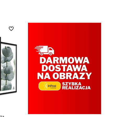
DODAJ DO KOSZYKA
Do ulubionych
ża,