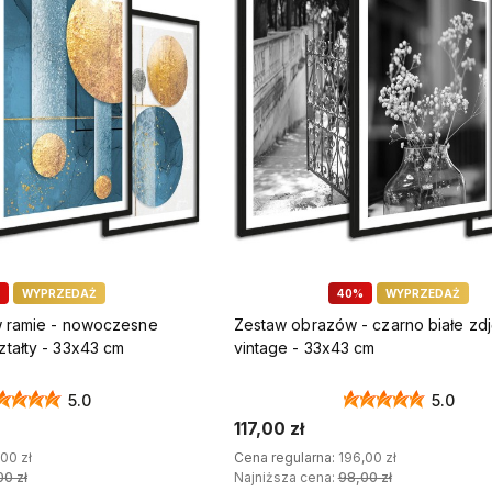
odzinna firma z tradycjami
Zaufanie tysięcy klientów
5 lat w branży dekoracji
Szybka realizacja
nętrz!
zamówień
w 100% wyprodukowane w
Kupujesz w 100% unikatowy
olsce!
produkt!
WYPRZEDAŻ
40%
WYPRZEDAŻ
w ramie - nowoczesne
Zestaw obrazów - czarno białe zdj
tałty - 33x43 cm
vintage - 33x43 cm
5.0
5.0
117,00 zł
00 zł
Cena regularna:
196,00 zł
00 zł
Najniższa cena:
98,00 zł