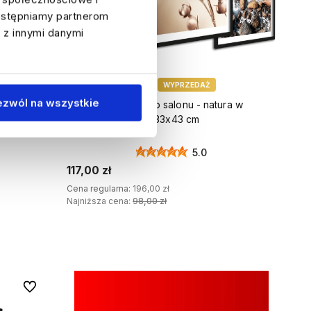
dostępniamy partnerom
 z innymi danymi
40%
WYPRZEDAŻ
ezwól na wszystkie
protea,
Zestaw obrazów do salonu - natura w
beżach i błękitach 33x43 cm
5.0
117,00 zł
Cena regularna:
196,00 zł
Najniższa cena:
98,00 zł
DODAJ DO KOSZYKA
Do ulubionych