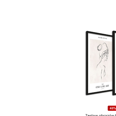
DODA
40%
Zestaw obrazów b