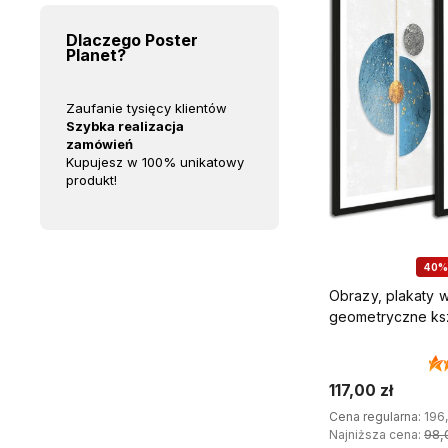
Dlaczego Poster
Planet?
lientów
Rodzinna firma z tradycjami
Zaufanie tysięcy klientów
R
15 lat w branży dekoracji
Szybka realizacja
1
wnętrz!
zamówień
w
unikatowy
w 100% wyprodukowane w
Kupujesz w 100% unikatowy
Polsce!
produkt!
P
40%
Obrazy, plakaty 
geometryczne ksz
117,00 zł
Cena regularna:
196,
Najniższa cena:
98,