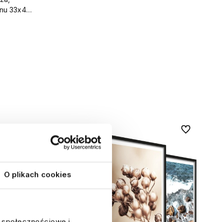
onu 33x43
Do ulubionych
Do ulubionyc
O plikach cookies
e społecznościowe i