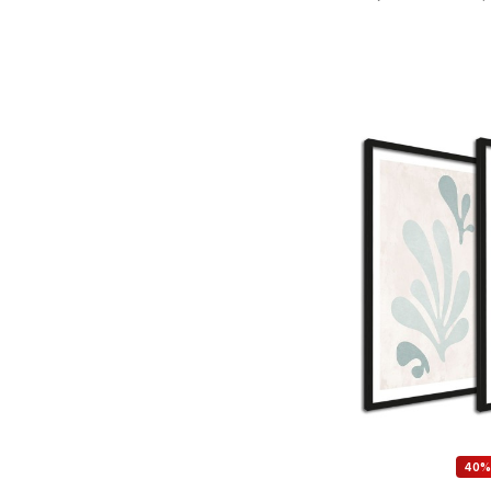
DODA
40%