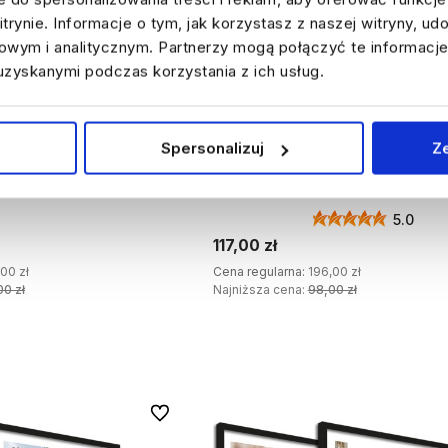
trynie. Informacje o tym, jak korzystasz z naszej witryny, u
wym i analitycznym. Partnerzy mogą połączyć te informacje
uzyskanymi podczas korzystania z ich usług.
WYPRZEDAŻ
40%
WYPRZEDAŻ
Spersonalizuj
Z
o salonu - boho rośliny,
Zestaw obrazów do salonu - fale, 
33x43 cm
trawy w stylu boho 33x43 cm
5.0
117,00 zł
00 zł
Cena regularna:
196,00 zł
00 zł
Najniższa cena:
98,00 zł
J DO KOSZYKA
DODAJ DO KOSZYKA
Do ulubionych