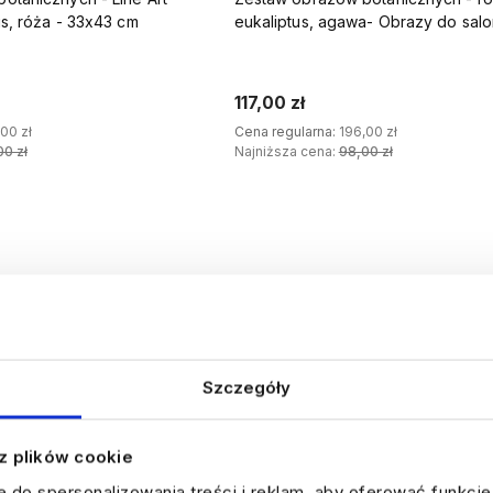
us, róża - 33x43 cm
eukaliptus, agawa- Obrazy do sal
cm
117,00 zł
00 zł
Cena regularna:
196,00 zł
00 zł
Najniższa cena:
98,00 zł
J DO KOSZYKA
DODAJ DO KOSZYKA
Do ulubionych
Szczegóły
 z plików cookie
e do spersonalizowania treści i reklam, aby oferować funkcj