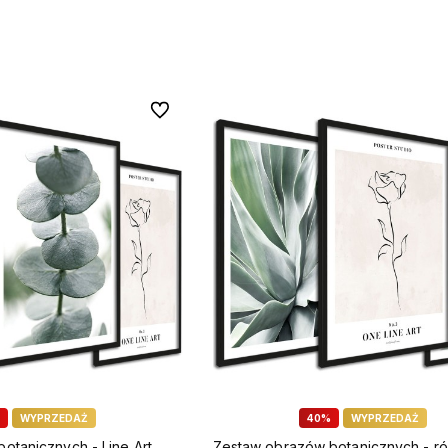
J DO KOSZYKA
DODAJ DO KOSZYKA
Do ulubionych
WYPRZEDAŻ
40%
WYPRZEDAŻ
otanicznych - Line Art
Zestaw obrazów botanicznych - ró