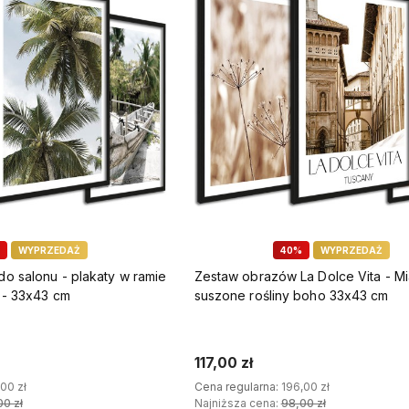
WYPRZEDAŻ
40%
WYPRZEDAŻ
o salonu - plakaty w ramie
Zestaw obrazów La Dolce Vita - Mi
 - 33x43 cm
suszone rośliny boho 33x43 cm
117,00 zł
00 zł
Cena regularna:
196,00 zł
00 zł
Najniższa cena:
98,00 zł