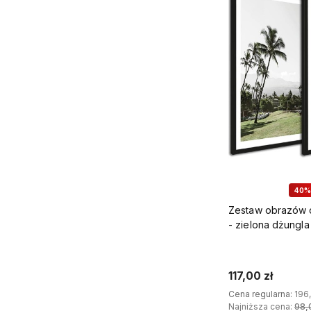
40%
Zestaw obrazów d
- zielona dżungla
117,00 zł
Cena regularna:
196,
Najniższa cena:
98,