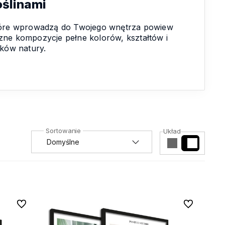
oślinami
 które wprowadzą do Twojego wnętrza powiew
czne kompozycje pełne kolorów, kształtów i
ików natury.
Układ
Do ulubionych
Do ulubionyc