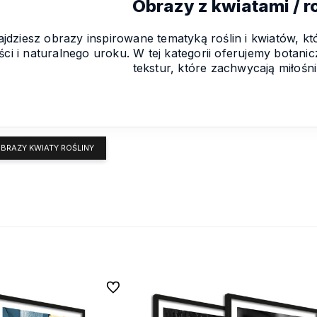
Obrazy z kwiatami / r
najdziesz obrazy inspirowane tematyką roślin i kwiatów,
ści i naturalnego uroku. W tej kategorii oferujemy botani
tekstur, które zachwycają miłośn
BRAZY KWIATY ROŚLINY
Do ulubionych