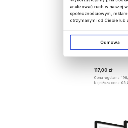
analizować ruch w naszej wi
społecznościowym, reklamo
otrzymanymi od Ciebie lub 
40%
Odmowa
Zestaw obrazów d
Włoskie uliczki 
117,00 zł
Cena regularna:
196,
Najniższa cena:
98,
DODA