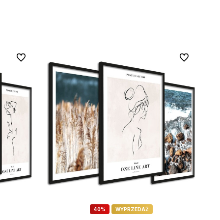
Do ulubionych
Do ulubionyc
40%
WYPRZEDAŻ